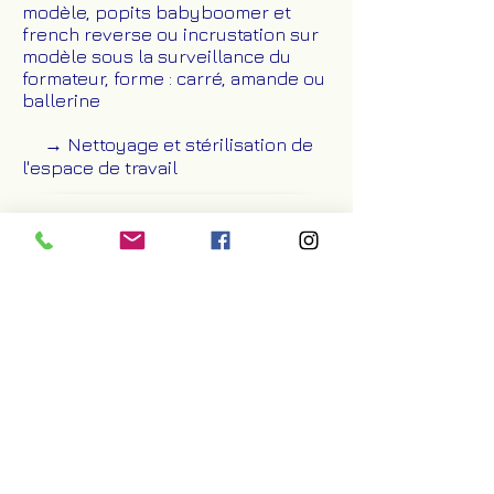
modèle, popits babyboomer et
french reverse ou incrustation sur
modèle sous la surveillance du
formateur, forme : carré, amande ou
ballerine
→ Nettoyage et stérilisation de
l'espace de travail
MOYENS D'ENCADREMENT
:
La formatrice : Nicole LAMEKINA
Le stagiaire est suivi par la formatrice
durant toute la durée de la formation.
La formatrice est issu du métier de
styliste cillaire. La formatrice
s'engage a être disponible a tout
moment pour répondre aux
différentes questions du stagiaire.
MÉTHODES MOBILISÉES
: Tout au
long de la formation, les stagiaires